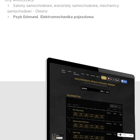
Salony samochodowe, warsztaty samochodowe, mechanicy
samochodowi - Olesno
Psyk Edmund. Elektromechanika pojazdowa