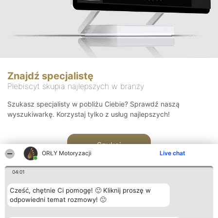
Znajdź specjalistę
Plebiscyt skupia najlepszych w branży
Szukasz specjalisty w pobliżu Ciebie? Sprawdź naszą
wyszukiwarkę. Korzystaj tylko z usług najlepszych!
Szukaj
ORŁY Motoryzacji
Live chat
04:01
Cześć, chętnie Ci pomogę! 🙂 Kliknij proszę w
odpowiedni temat rozmowy! 🙂
Organizator plebiscytu
Plebiscyt
Kontakt