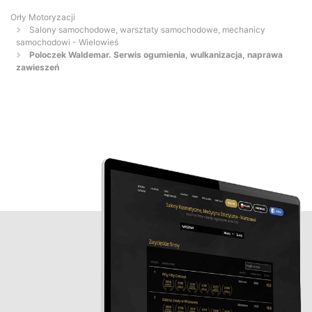
Orły Motoryzacji
Salony samochodowe, warsztaty samochodowe, mechanicy
samochodowi - Wielowieś
Poloczek Waldemar. Serwis ogumienia, wulkanizacja, naprawa
zawieszeń