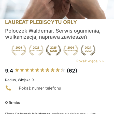
LAUREAT PLEBISCYTU ORŁY
Poloczek Waldemar. Serwis ogumienia,
wulkanizacja, naprawa zawieszeń
Pokaż więcej >>
9.4
(62)
Raduń, Wiejska 9
Pokaż numer telefonu
O firmie:
Firma
Poloczek Waldemar
, mająca siedzibę przy ulicy