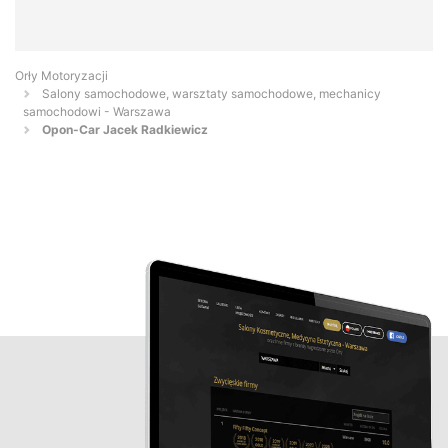
Orły Motoryzacji
Salony samochodowe, warsztaty samochodowe, mechanicy
samochodowi - Warszawa
Opon-Car Jacek Radkiewicz