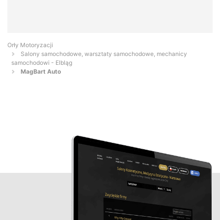
Orły Motoryzacji
Salony samochodowe, warsztaty samochodowe, mechanicy
samochodowi - Elbląg
MagBart Auto