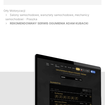
Orły Motoryzacji
Salony samochodowe, warsztaty samochodowe, mechanicy
samochodowi - Praszka
REKOMENDOWANY SERWIS OGUMIENIA ADAM KUBACKI