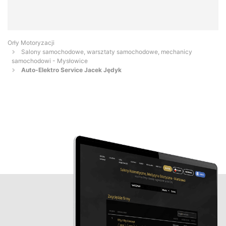
Orły Motoryzacji
Salony samochodowe, warsztaty samochodowe, mechanicy
samochodowi - Mysłowice
Auto-Elektro Service Jacek Jędyk