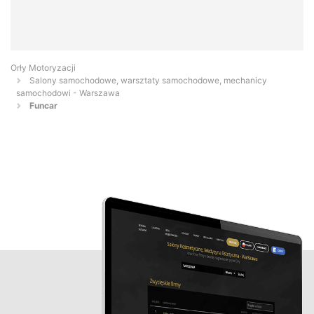
Orły Motoryzacji
Salony samochodowe, warsztaty samochodowe, mechanicy
samochodowi - Warszawa
Funcar