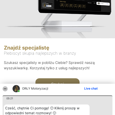
Znajdź specjalistę
Plebiscyt skupia najlepszych w branży
Szukasz specjalisty w pobliżu Ciebie? Sprawdź naszą
wyszukiwarkę. Korzystaj tylko z usług najlepszych!
Szukaj
ORŁY Motoryzacji
Live chat
05:21
Cześć, chętnie Ci pomogę! 🙂 Kliknij proszę w
odpowiedni temat rozmowy! 🙂