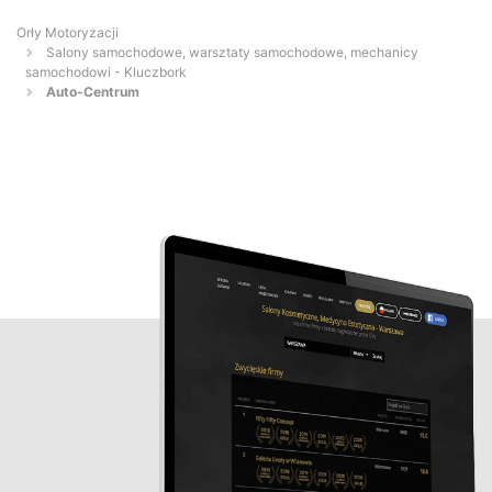
Orły Motoryzacji
Salony samochodowe, warsztaty samochodowe, mechanicy
samochodowi - Kluczbork
Auto-Centrum