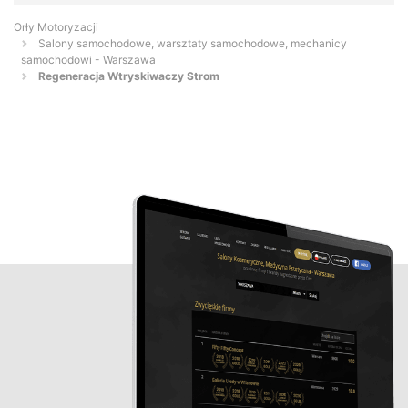
Orły Motoryzacji
Salony samochodowe, warsztaty samochodowe, mechanicy
samochodowi - Warszawa
Regeneracja Wtryskiwaczy Strom