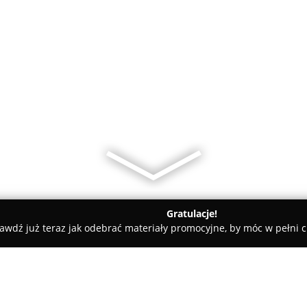
Gratulacje!
awdź już teraz jak odebrać materiały promocyjne, by móc w pełni c
ty samochodowe, mechanicy samochodowi - Jasionówka
Auto N