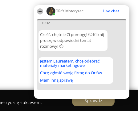
ORŁY Motoryzacji
Live chat
15:32
Cześć, chętnie Ci pomogę! 🙂 Kliknij
proszę w odpowiedni temat
rozmowy! 🙂
Jestem Laureatem, chcę odebrać
materiały marketingowe
Chcę zgłosić swoją firmę do Orłów
Mam inną sprawę
Sprawdź
ieszyć się sukcesem.
aprawa