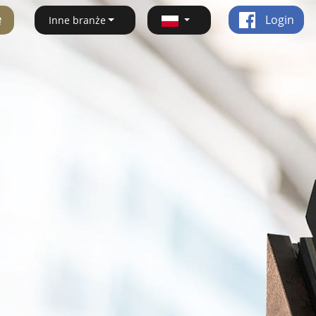
ę
Login
Inne branże