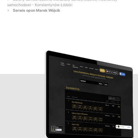
samochodowi - Konstantynów Łódzki
Serwis opon Marek Wójcik