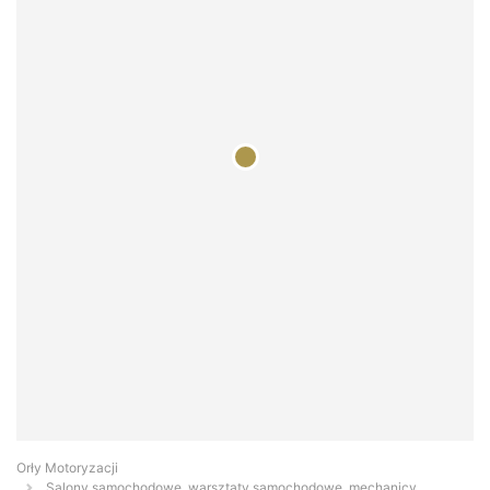
Orły Motoryzacji
Salony samochodowe, warsztaty samochodowe, mechanicy