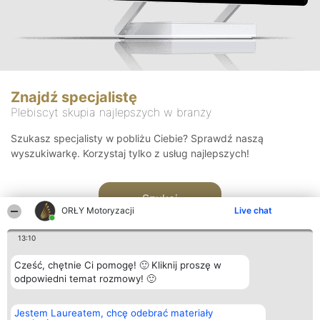
Znajdź specjalistę
Plebiscyt skupia najlepszych w branży
Szukasz specjalisty w pobliżu Ciebie? Sprawdź naszą
wyszukiwarkę. Korzystaj tylko z usług najlepszych!
Szukaj
ORŁY Motoryzacji
Live chat
13:10
Cześć, chętnie Ci pomogę! 🙂 Kliknij proszę w
odpowiedni temat rozmowy! 🙂
Organizator plebiscytu
Plebiscyt
Kontakt
Jestem Laureatem, chcę odebrać materiały
Bright Side Solutions sp. z o.
Laureaci
Kontakt