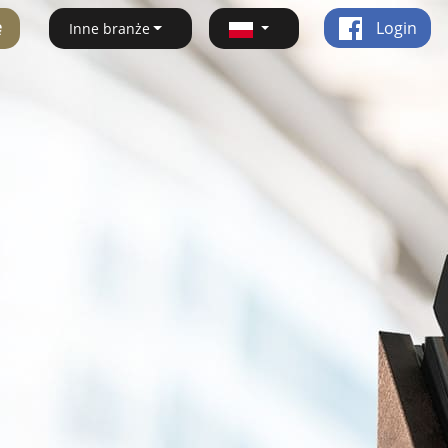
ę
Login
Inne branże