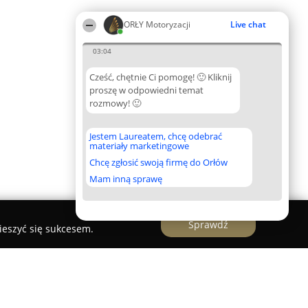
ORŁY Motoryzacji
Live chat
03:04
Cześć, chętnie Ci pomogę! 🙂 Kliknij
proszę w odpowiedni temat
rozmowy! 🙂
Jestem Laureatem, chcę odebrać
materiały marketingowe
Chcę zgłosić swoją firmę do Orłów
Mam inną sprawę
Sprawdź
ieszyć się sukcesem.
gumienia i klimatyzacji Piotr i Tomasz Janas