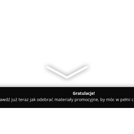
Gratulacje!
awdź już teraz jak odebrać materiały promocyjne, by móc w pełni c
ty samochodowe, mechanicy samochodowi - Bogatynia
Serwis o