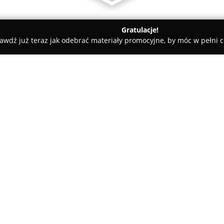
Gratulacje!
awdź już teraz jak odebrać materiały promocyjne, by móc w pełni c
ty samochodowe, mechanicy samochodowi - Częstochowa
Serwi
O firmie:
Serwis Myjnia TIR Consul
z sie
czerwca 1991 roku, świadcząc s
pojazdów ciężarowych. Specjal
mycie i konserwację TIR-ów, m
Pokaż więcej >>
użytkowych.
Oferta zawiera między innymi
pełny serwis mechaniczny skr