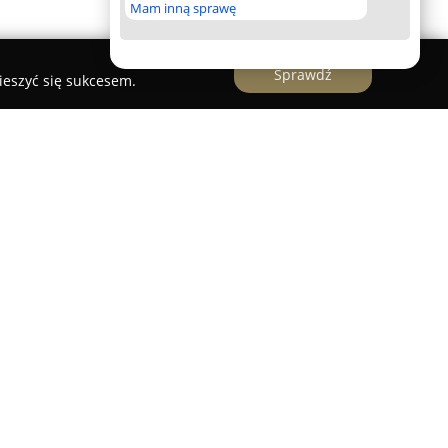
Mam inną sprawę
Sprawdź
ieszyć się sukcesem.
s Myjnia TIR Consul
dzibą w Częstochowie prowadzi działalność od
zeroki zakres usług w dziedzinie motoryzacji
izacja firmy obejmuje kompleksowy serwis oraz
aszyn budowlanych i innych pojazdów
 komputerową diagnostykę JALTEST® i VOLVO,
zyń biegów, układów hamulcowych,