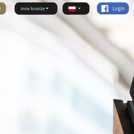
ę
Login
Inne branże