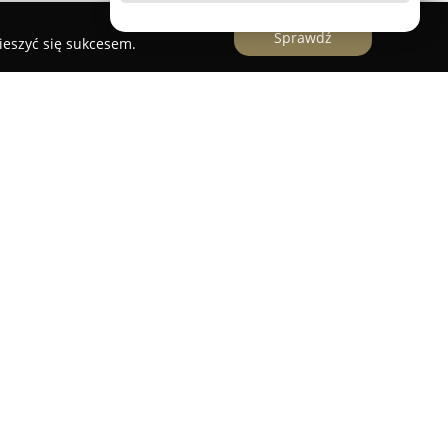
Sprawdź
ieszyć się sukcesem.
łudnie / SOUTH Wheels
iedzibę w Oświęcimiu i wyróżnia się jako
zacyjnym, oferując kompleksowe rozwiązania
bki oraz renowacji felg samochodowych. Firma
e metalizowanie i powlekanie felg, co prowadzi do
rów użytkowych, jak i estetycznych kół
snych technologii oraz precyzyjne wykonanie,
usługi, jak nanoszenie innowacyjnych powłok
okogatunkowych lakierów. Wszystkie zlecenia