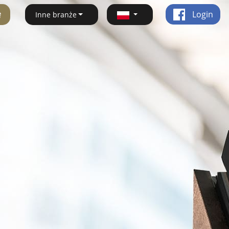
ę
Login
Inne branże