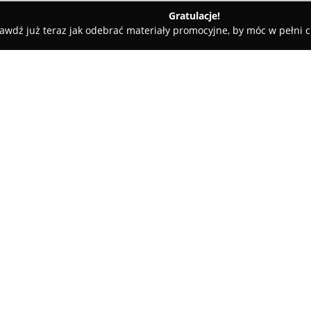
Gratulacje!
awdź już teraz jak odebrać materiały promocyjne, by móc w pełni c
ty samochodowe, mechanicy samochodowi - Oświęcim
Felgi Po
O firmie:
Felgi Południe
posiada swoją s
specjalista w sektorze motory
dotyczące zaawansowanej obró
kładzie nacisk na profesjonaln
Pokaż więcej >>
wyraźnej poprawy zarówno walo
pojazdów.
Poprzez wykorzystanie nowocze
Felgi Południe realizuje takie 
metalicznych czy aplikacja wys