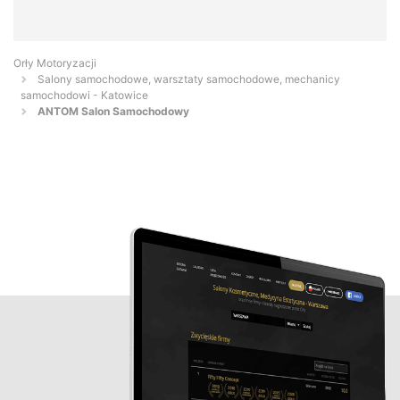
Orły Motoryzacji
Salony samochodowe, warsztaty samochodowe, mechanicy
samochodowi - Katowice
ANTOM Salon Samochodowy