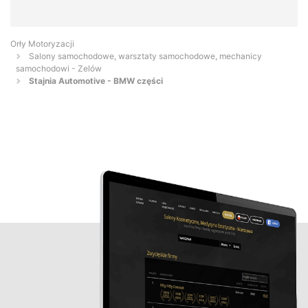
Orły Motoryzacji
Salony samochodowe, warsztaty samochodowe, mechanicy
samochodowi - Zelów
Stajnia Automotive - BMW części