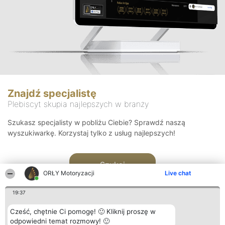
Znajdź specjalistę
Plebiscyt skupia najlepszych w branży
Szukasz specjalisty w pobliżu Ciebie? Sprawdź naszą
wyszukiwarkę. Korzystaj tylko z usług najlepszych!
Szukaj
ORŁY Motoryzacji
Live chat
19:37
Cześć, chętnie Ci pomogę! 🙂 Kliknij proszę w
odpowiedni temat rozmowy! 🙂