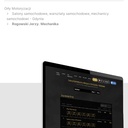
Orły Motoryzacji
Salony samochodowe, warsztaty samochodowe, mechanicy
samochodowi - Gdynia
Rogowski Jerzy. Mechanika