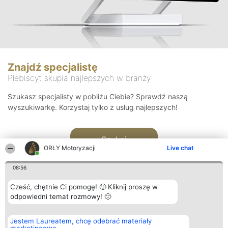
Znajdź specjalistę
Plebiscyt skupia najlepszych w branży
Szukasz specjalisty w pobliżu Ciebie? Sprawdź naszą
wyszukiwarkę. Korzystaj tylko z usług najlepszych!
Szukaj
ORŁY Motoryzacji
Live chat
08:56
Cześć, chętnie Ci pomogę! 🙂 Kliknij proszę w
odpowiedni temat rozmowy! 🙂
Organizator plebiscytu
Plebiscyt
Kontakt
Jestem Laureatem, chcę odebrać materiały
Bright Side Solutions sp. z o.
Laureaci
Kontakt