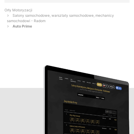
Orły Motoryzacji
Salony samochodowe, warsztaty samochodowe, mechanicy
samochodowi - Radom
Auto Prime