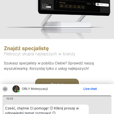
Znajdź specjalistę
Plebiscyt skupia najlepszych w branży
Szukasz specjalisty w pobliżu Ciebie? Sprawdź naszą
wyszukiwarkę. Korzystaj tylko z usług najlepszych!
Szukaj
ORŁY Motoryzacji
Live chat
10:23
Cześć, chętnie Ci pomogę! 🙂 Kliknij proszę w
odpowiedni temat rozmowy! 🙂