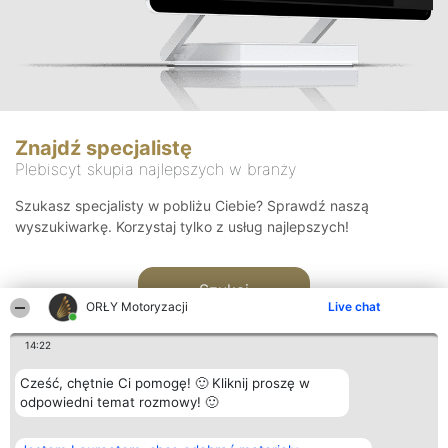
Znajdź specjalistę
Plebiscyt skupia najlepszych w branży
Szukasz specjalisty w pobliżu Ciebie? Sprawdź naszą
wyszukiwarkę. Korzystaj tylko z usług najlepszych!
Szukaj
ORŁY Motoryzacji
Live chat
14:22
Cześć, chętnie Ci pomogę! 🙂 Kliknij proszę w
odpowiedni temat rozmowy! 🙂
Organizator plebiscytu
Plebiscyt
Kontakt