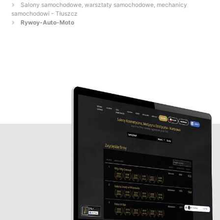
Salony samochodowe, warsztaty samochodowe, mechanicy
samochodowi - Tłuszcz
Rywoy-Auto-Moto