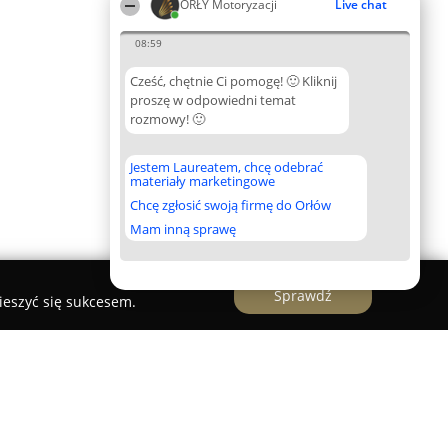
ORŁY Motoryzacji
Live chat
08:59
Cześć, chętnie Ci pomogę! 🙂 Kliknij
proszę w odpowiedni temat
rozmowy! 🙂
Jestem Laureatem, chcę odebrać
materiały marketingowe
Chcę zgłosić swoją firmę do Orłów
Mam inną sprawę
Sprawdź
ieszyć się sukcesem.
Blacharstwo, lakiernictwo