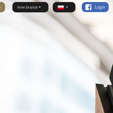
ę
Login
Inne branże