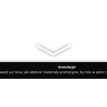
Gratulacje!
awdź już teraz jak odebrać materiały promocyjne, by móc w pełni c
ty samochodowe, mechanicy samochodowi - Rypin
Rudnicki K. 