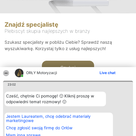
Znajdź specjalistę
Plebiscyt skupia najlepszych w branży
Szukasz specjalisty w pobliżu Ciebie? Sprawdź naszą
wyszukiwarkę. Korzystaj tylko z usług najlepszych!
Szukaj
ORŁY Motoryzacji
Live chat
23:02
Cześć, chętnie Ci pomogę! 🙂 Kliknij proszę w
odpowiedni temat rozmowy! 🙂
Organizator plebiscytu
Plebiscyt
Kontakt
Jestem Laureatem, chcę odebrać materiały
Bright Side Solutions sp. z o.
Laureaci
Kontakt
marketingowe
o. sp. k.
Lista
ul. Ruska 22
wszystkich
Chcę zgłosić swoją firmę do Orłów
Wrocław 50-079
Laureatów
Mam inną sprawę
KRS 0000749100 | Regon
Zasady