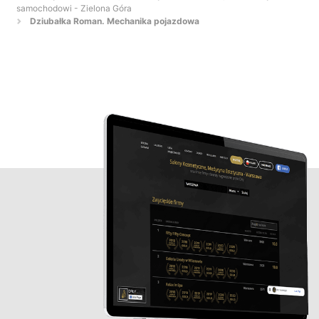
samochodowi - Zielona Góra
Dziubałka Roman. Mechanika pojazdowa