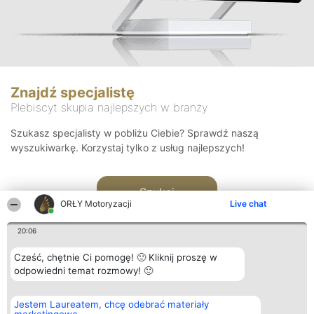
Znajdź specjalistę
Plebiscyt skupia najlepszych w branży
Szukasz specjalisty w pobliżu Ciebie? Sprawdź naszą
wyszukiwarkę. Korzystaj tylko z usług najlepszych!
Szukaj
ORŁY Motoryzacji
Live chat
20:06
Cześć, chętnie Ci pomogę! 🙂 Kliknij proszę w
odpowiedni temat rozmowy! 🙂
Organizator plebiscytu
Plebiscyt
Kontakt
Jestem Laureatem, chcę odebrać materiały
Bright Side Solutions sp. z o.
Laureaci
Kontakt