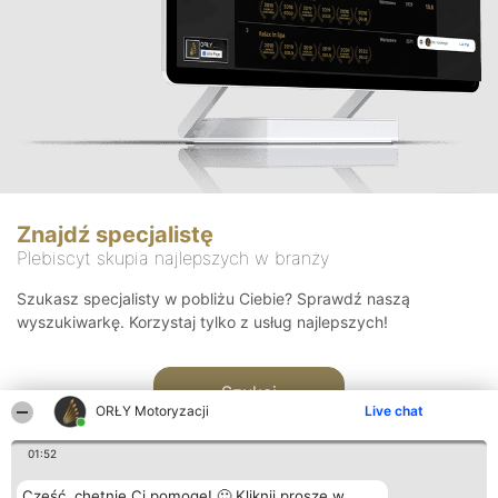
Znajdź specjalistę
Plebiscyt skupia najlepszych w branży
Szukasz specjalisty w pobliżu Ciebie? Sprawdź naszą
wyszukiwarkę. Korzystaj tylko z usług najlepszych!
Szukaj
ORŁY Motoryzacji
Live chat
01:52
Cześć, chętnie Ci pomogę! 🙂 Kliknij proszę w