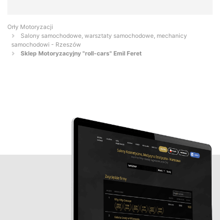
Orły Motoryzacji
Salony samochodowe, warsztaty samochodowe, mechanicy
samochodowi - Rzeszów
Sklep Motoryzacyjny "roll-cars" Emil Feret