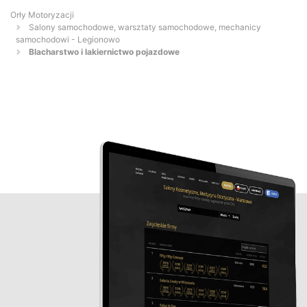
Orły Motoryzacji
Salony samochodowe, warsztaty samochodowe, mechanicy
samochodowi - Legionowo
Blacharstwo i lakiernictwo pojazdowe