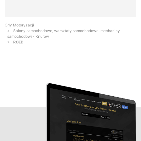
Orły Motoryzacji
Salony samochodowe, warsztaty samochodowe, mechanicy
samochodowi - Knurów
ROED