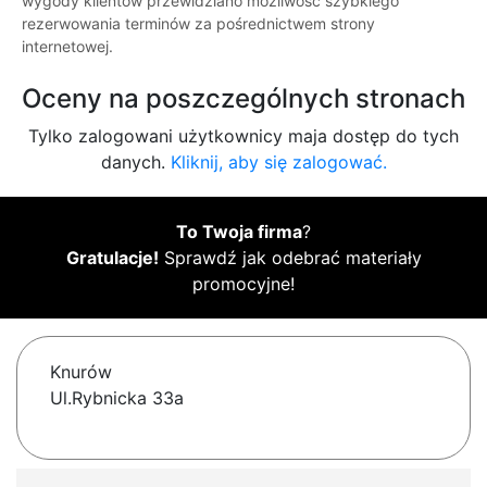
wygody klientów przewidziano możliwość szybkiego
rezerwowania terminów za pośrednictwem strony
internetowej.
Oceny na poszczególnych stronach
Tylko zalogowani użytkownicy maja dostęp do tych
danych.
Kliknij, aby się zalogować.
To Twoja firma
?
Gratulacje!
Sprawdź jak odebrać materiały
promocyjne!
Knurów
Ul.Rybnicka 33a