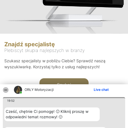
Znajdź specjalistę
Plebiscyt skupia najlepszych w branży
Szukasz specjalisty w pobliżu Ciebie? Sprawdź naszą
wyszukiwarkę. Korzystaj tylko z usług najlepszych!
Szukaj
ORŁY Motoryzacji
Live chat
19:52
Cześć, chętnie Ci pomogę! 🙂 Kliknij proszę w
odpowiedni temat rozmowy! 🙂
Organizator plebiscytu
Plebiscyt
Kontakt