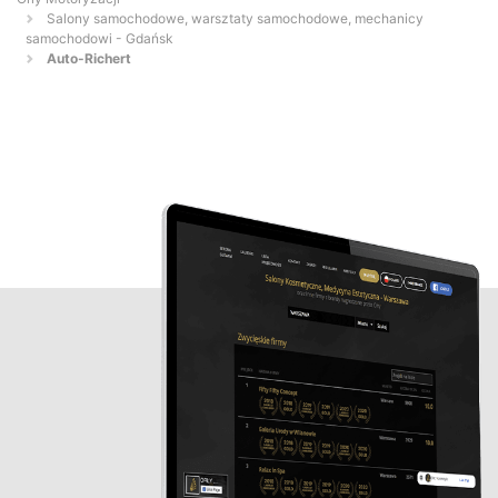
Salony samochodowe, warsztaty samochodowe, mechanicy
samochodowi - Gdańsk
Auto-Richert