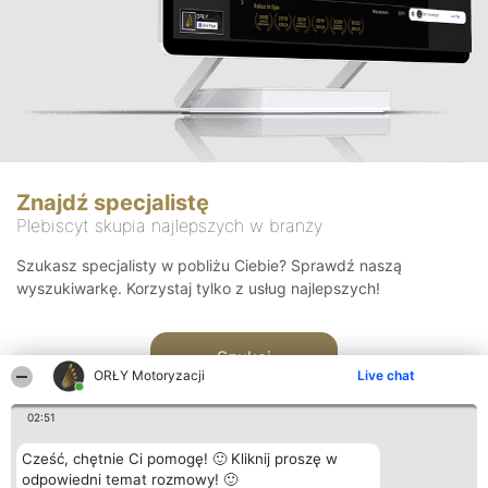
Znajdź specjalistę
Plebiscyt skupia najlepszych w branży
Szukasz specjalisty w pobliżu Ciebie? Sprawdź naszą
wyszukiwarkę. Korzystaj tylko z usług najlepszych!
Szukaj
ORŁY Motoryzacji
Live chat
02:51
Cześć, chętnie Ci pomogę! 🙂 Kliknij proszę w
odpowiedni temat rozmowy! 🙂