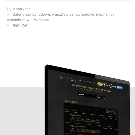
Orły Motoryzacji
Salony samochodowe, warsztaty samochodowe, mechanicy
samochodowi - Wrocław
RemiCar