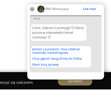
ORŁY Motoryzacji
Live chat
03:22
Cześć, chętnie Ci pomogę! 🙂 Kliknij
proszę w odpowiedni temat
rozmowy! 🙂
Jestem Laureatem, chcę odebrać
materiały marketingowe
Chcę zgłosić swoją firmę do Orłów
Mam inną sprawę
Sprawdź
ieszyć się sukcesem.