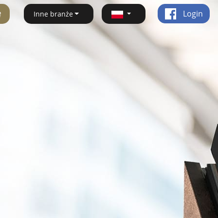
ę
Login
Inne branże