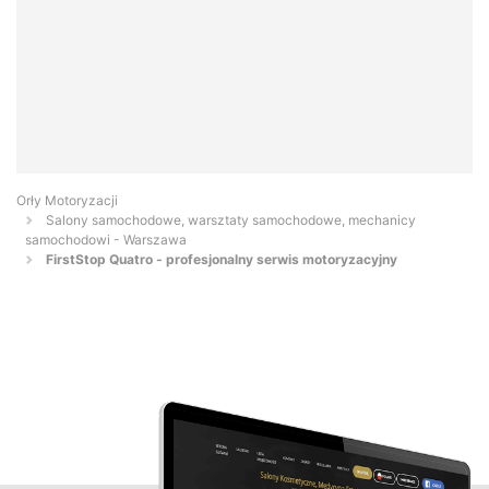
Orły Motoryzacji
Salony samochodowe, warsztaty samochodowe, mechanicy
samochodowi - Warszawa
FirstStop Quatro - profesjonalny serwis motoryzacyjny