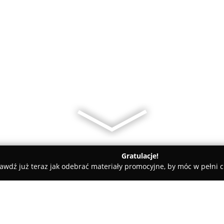
Gratulacje!
awdź już teraz jak odebrać materiały promocyjne, by móc w pełni c
ty samochodowe, mechanicy samochodowi - Gdańsk
Premio - P