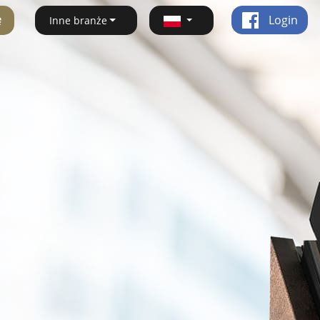
ę
Login
Inne branże