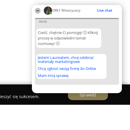
ORŁY Motoryzacji
Live chat
09:56
Cześć, chętnie Ci pomogę! 🙂 Kliknij
proszę w odpowiedni temat
rozmowy! 🙂
Jestem Laureatem, chcę odebrać
materiały marketingowe
Chcę zgłosić swoją firmę do Orłów
Mam inną sprawę
Sprawdź
ieszyć się sukcesem.
olski Serwis Opony