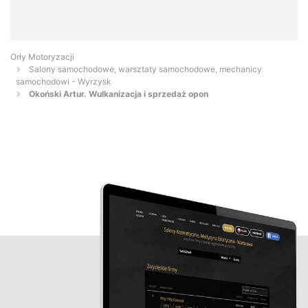
Orły Motoryzacji
Salony samochodowe, warsztaty samochodowe, mechanicy
samochodowi - Wyrzysk
Okoński Artur. Wulkanizacja i sprzedaż opon