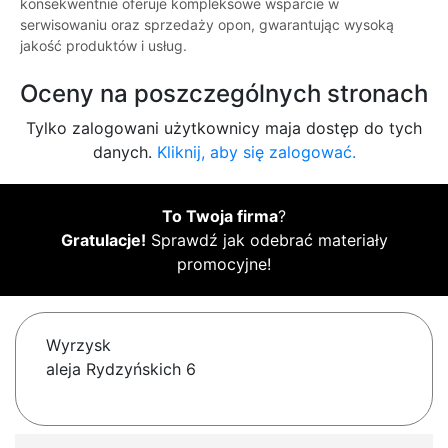
konsekwentnie oferuje kompleksowe wsparcie w
serwisowaniu oraz sprzedaży opon, gwarantując wysoką
jakość produktów i usług.
Oceny na poszczególnych stronach
Tylko zalogowani użytkownicy maja dostęp do tych
danych.
Kliknij, aby się zalogować.
To Twoja firma
?
Gratulacje!
Sprawdź jak odebrać materiały
promocyjne!
Wyrzysk
aleja Rydzyńskich 6