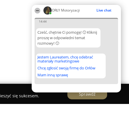
ORŁY Motoryzacji
Live chat
14:44
Cześć, chętnie Ci pomogę! 🙂 Kliknij
proszę w odpowiedni temat
rozmowy! 🙂
Jestem Laureatem, chcę odebrać
materiały marketingowe
Chcę zgłosić swoją firmę do Orłów
Mam inną sprawę
Sprawdź
ieszyć się sukcesem.
AUTO SERWIS