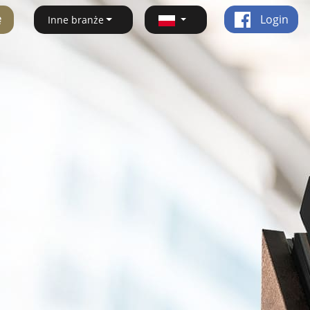
ę
Login
Inne branże