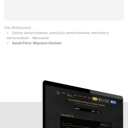
Orły Motoryzacji
Salony samochodowe, warsztaty samochodowe, mechanicy
samochodowi - Warszawa
Gandi Parts Wojciech Giziński