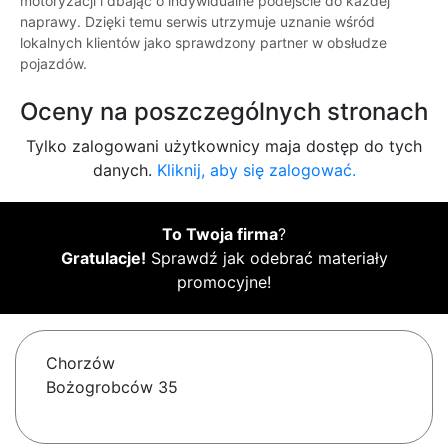
motoryzacji i dbając o indywidualne podejście do każdej
naprawy. Dzięki temu serwis utrzymuje uznanie wśród
lokalnych klientów jako sprawdzony partner w obsłudze
pojazdów.
Oceny na poszczególnych stronach
Tylko zalogowani użytkownicy maja dostęp do tych
danych.
Kliknij, aby się zalogować.
To Twoja firma
?
Gratulacje!
Sprawdź jak odebrać materiały
promocyjne!
Chorzów
Bożogrobców 35