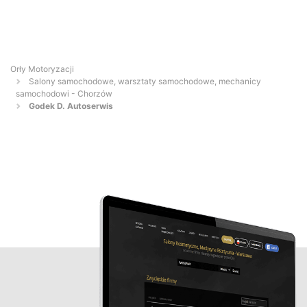
Orły Motoryzacji
Salony samochodowe, warsztaty samochodowe, mechanicy
samochodowi - Chorzów
Godek D. Autoserwis