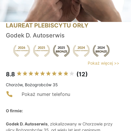
LAUREAT PLEBISCYTU ORŁY
Godek D. Autoserwis
Pokaż więcej >>
8.8
(12)
Chorzów, Bożogrobców 35
Pokaż numer telefonu
O firmie:
Godek D. Autoserwis
, zlokalizowany w Chorzowie przy
ulicy Bożogrobców 35, od wielu lat jest cenionym