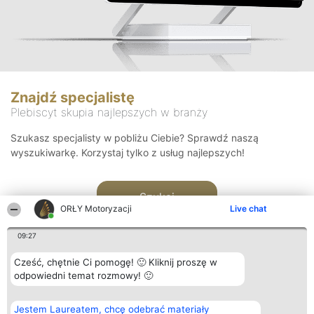
Znajdź specjalistę
Plebiscyt skupia najlepszych w branży
Szukasz specjalisty w pobliżu Ciebie? Sprawdź naszą
wyszukiwarkę. Korzystaj tylko z usług najlepszych!
Szukaj
ORŁY Motoryzacji
Live chat
09:27
Cześć, chętnie Ci pomogę! 🙂 Kliknij proszę w
odpowiedni temat rozmowy! 🙂
Organizator plebiscytu
Plebiscyt
Kontakt
Jestem Laureatem, chcę odebrać materiały
Bright Side Solutions sp. z o.
Laureaci
Kontakt