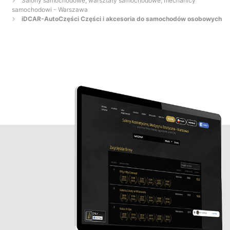
Salony samochodowe, warsztaty samochodowe, mechanicy
samochodowi - Warszawa
iDCAR-AutoCzęści Części i akcesoria do samochodów osobowych