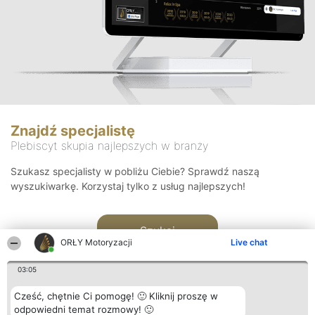
Znajdź specjalistę
Plebiscyt skupia najlepszych w branży
Szukasz specjalisty w pobliżu Ciebie? Sprawdź naszą
wyszukiwarkę. Korzystaj tylko z usług najlepszych!
Szukaj
ORŁY Motoryzacji
Live chat
03:05
Cześć, chętnie Ci pomogę! 🙂 Kliknij proszę w
odpowiedni temat rozmowy! 🙂