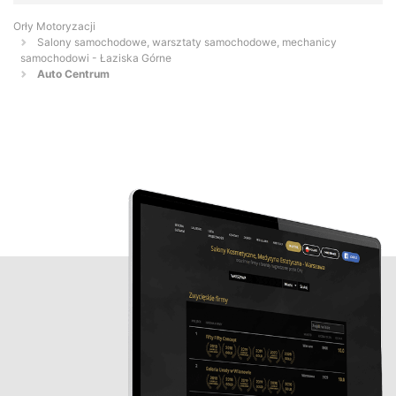
Orły Motoryzacji
Salony samochodowe, warsztaty samochodowe, mechanicy
samochodowi - Łaziska Górne
Auto Centrum