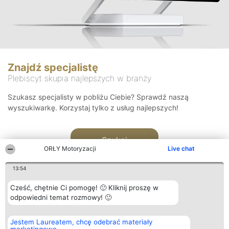
Znajdź specjalistę
Plebiscyt skupia najlepszych w branży
Szukasz specjalisty w pobliżu Ciebie? Sprawdź naszą
wyszukiwarkę. Korzystaj tylko z usług najlepszych!
Szukaj
ORŁY Motoryzacji
Live chat
13:54
Cześć, chętnie Ci pomogę! 🙂 Kliknij proszę w
odpowiedni temat rozmowy! 🙂
Organizator plebiscytu
Plebiscyt
Kontakt
Jestem Laureatem, chcę odebrać materiały
Bright Side Solutions sp. z o.
Laureaci
Kontakt