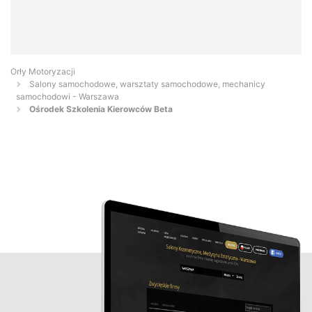
Orły Motoryzacji
Salony samochodowe, warsztaty samochodowe, mechanicy
samochodowi - Warszawa
Ośrodek Szkolenia Kierowców Beta