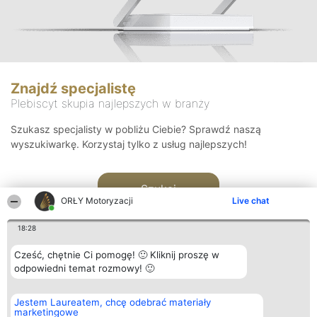
Znajdź specjalistę
Plebiscyt skupia najlepszych w branży
Szukasz specjalisty w pobliżu Ciebie? Sprawdź naszą
wyszukiwarkę. Korzystaj tylko z usług najlepszych!
Szukaj
ORŁY Motoryzacji
Live chat
18:28
Cześć, chętnie Ci pomogę! 🙂 Kliknij proszę w
odpowiedni temat rozmowy! 🙂
Organizator plebiscytu
Plebiscyt
Kontakt
Jestem Laureatem, chcę odebrać materiały
Bright Side Solutions sp. z o.
Laureaci
Kontakt
marketingowe
o. sp. k.
Lista