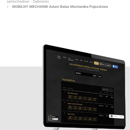
samochodowi - Dębowiec
MOBILNY MECHANIK Adam Balas Mechanika Pojazdowa