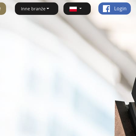
ę
Login
Inne branże