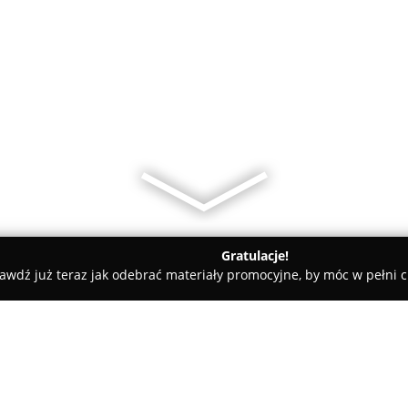
Gratulacje!
awdź już teraz jak odebrać materiały promocyjne, by móc w pełni c
ty samochodowe, mechanicy samochodowi - Warszawa
Mobilna