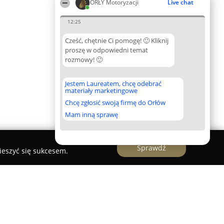
ORŁY Motoryzacji
Live chat
12:25
Cześć, chętnie Ci pomogę! 🙂 Kliknij
proszę w odpowiedni temat
rozmowy! 🙂
Jestem Laureatem, chcę odebrać
materiały marketingowe
Chcę zgłosić swoją firmę do Orłów
Mam inną sprawę
Sprawdź
ieszyć się sukcesem.
 Wulkanizacja Warszawa 24h