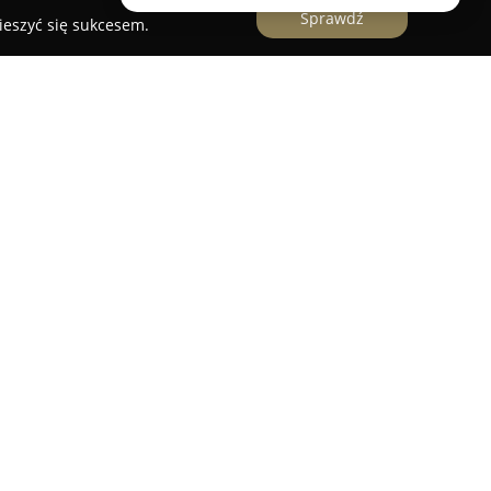
Sprawdź
ieszyć się sukcesem.
NTRUM II
przedsiębiorstwem funkcjonującym w sektorze
lność rozpoczęła się w 1995 roku w Kobylnicy
je się kompleksową realizacją transakcji
c profesjonalny skup, sprzedaż oraz możliwość
adku zapotrzebowania na wsparcie finansowe,
 wszystkie formalności z tym związane
przekłada się na wygodę nabywców.
konkurencyjnymi i niskimi prowizjami
h sprzedać swoje pojazdy, wzmacniając tym
m rynku. Dzięki wieloletniej obecności i