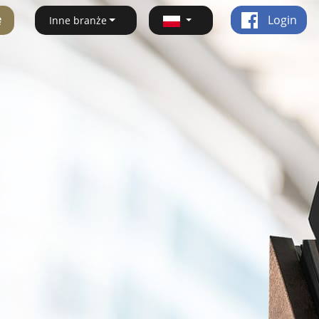
ę
Login
Inne branże