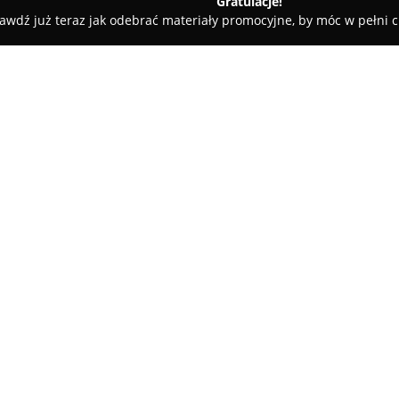
Gratulacje!
awdź już teraz jak odebrać materiały promocyjne, by móc w pełni c
ty samochodowe, mechanicy samochodowi - Kobylnica
AUTO CE
O firmie:
Auto Centrum II
jest uznanym 
motoryzacyjnym, którego działa
przy ul. Witosa 1C. Firma zajmu
dotyczących pojazdów, oferują
wymiany samochodów. W przyp
dostępne są opcje kredytowe, a
załatwiane są na miejscu, co 
Przedsiębiorstwo wyróżnia się 
skierowanymi do osób chcącyc
samym swoją pozycję na lokalny