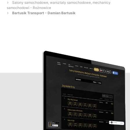
Salony samochodowe, warsztaty samochodowe, mechanicy
samochodowi - Rożnowice
Bartusik Transport - Damian Bartusik