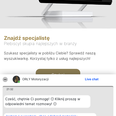
Znajdź specjalistę
Plebiscyt skupia najlepszych w branży
Szukasz specjalisty w pobliżu Ciebie? Sprawdź naszą
wyszukiwarkę. Korzystaj tylko z usług najlepszych!
Szukaj
ORŁY Motoryzacji
Live chat
21:32
Cześć, chętnie Ci pomogę! 🙂 Kliknij proszę w
odpowiedni temat rozmowy! 🙂
Organizator plebiscytu
Plebiscyt
Kontakt