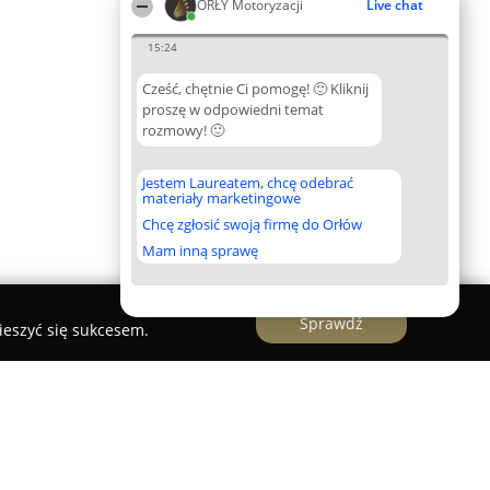
ORŁY Motoryzacji
Live chat
15:24
Cześć, chętnie Ci pomogę! 🙂 Kliknij
proszę w odpowiedni temat
rozmowy! 🙂
Jestem Laureatem, chcę odebrać
materiały marketingowe
Chcę zgłosić swoją firmę do Orłów
Mam inną sprawę
Sprawdź
ieszyć się sukcesem.
zesci.pl - części samochodowe