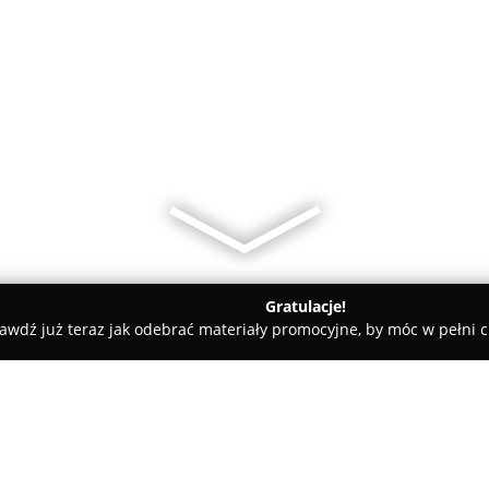
Gratulacje!
awdź już teraz jak odebrać materiały promocyjne, by móc w pełni c
ty samochodowe, mechanicy samochodowi - Warszawa
ZnajdzC