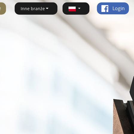
ę
Login
Inne branże