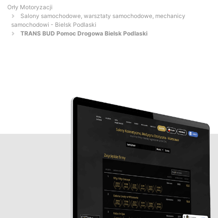
Orły Motoryzacji
Salony samochodowe, warsztaty samochodowe, mechanicy
samochodowi - Bielsk Podlaski
TRANS BUD Pomoc Drogowa Bielsk Podlaski