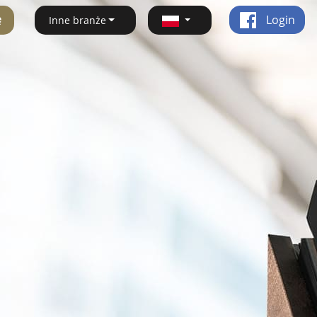
ę
Login
Inne branże