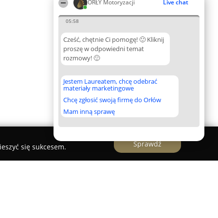
ORŁY Motoryzacji
Live chat
05:58
Cześć, chętnie Ci pomogę! 🙂 Kliknij
proszę w odpowiedni temat
rozmowy! 🙂
Jestem Laureatem, chcę odebrać
materiały marketingowe
Chcę zgłosić swoją firmę do Orłów
Mam inną sprawę
Sprawdź
ieszyć się sukcesem.
cja tir