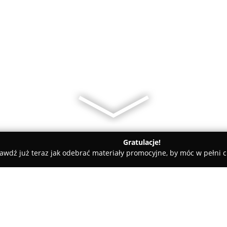
Gratulacje!
awdź już teraz jak odebrać materiały promocyjne, by móc w pełni c
ty samochodowe, mechanicy samochodowi - Rogoźno
Wulkaniza