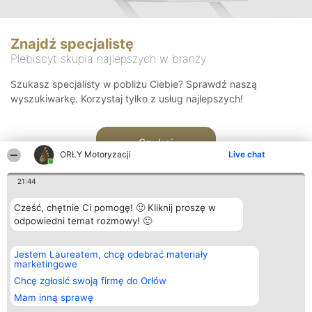
Znajdź specjalistę
Plebiscyt skupia najlepszych w branży
Szukasz specjalisty w pobliżu Ciebie? Sprawdź naszą
wyszukiwarkę. Korzystaj tylko z usług najlepszych!
Szukaj
ORŁY Motoryzacji
Live chat
21:44
Cześć, chętnie Ci pomogę! 🙂 Kliknij proszę w
odpowiedni temat rozmowy! 🙂
Organizator plebiscytu
Plebiscyt
Kontakt
Jestem Laureatem, chcę odebrać materiały
Bright Side Solutions sp. z o.
Laureaci
Kontakt
marketingowe
o. sp. k.
Lista
ul. Ruska 22
wszystkich
Chcę zgłosić swoją firmę do Orłów
Wrocław 50-079
Laureatów
Mam inną sprawę
KRS 0000749100 | Regon
Zasady
381313360 | NIP 8943132676
Regulamin