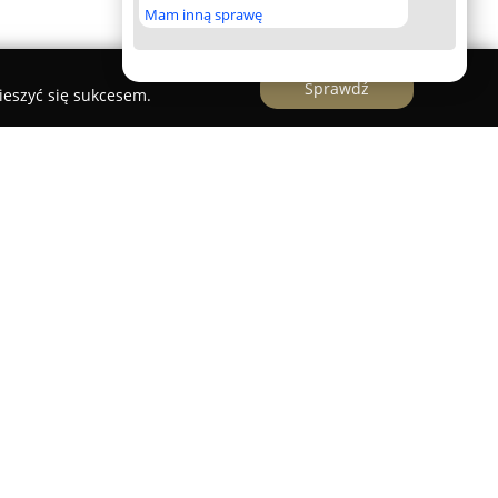
Mam inną sprawę
Sprawdź
ieszyć się sukcesem.
 Daras Elektromechanika
y przy ul. Rzemieślniczej 7 w Redzie, wyróżnia się
ryzacyjnej w regionie, koncentrując się na
anych z pojazdami. Przedsiębiorstwo akcentuje
akresie zaawansowanej elektromechaniki
listyczne diagnozowanie oraz skuteczne
estii technicznych. Kadrę firmy charakteryzuje
u oraz zaangażowanie w każdy powierzony im
e najwyższego standardu usług.