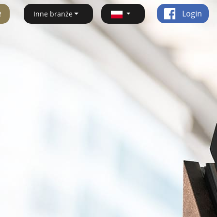
ę
Login
Inne branże