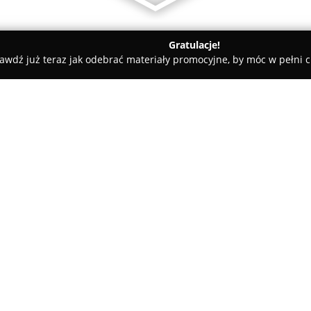
Gratulacje!
awdź już teraz jak odebrać materiały promocyjne, by móc w pełni c
ty samochodowe, mechanicy samochodowi - Reda
Skoda Serwis
ika
O firmie:
Skoda Serwis Daras
, działając
jako istotny punkt obsługi moto
kompleksowych usługach związ
swoje duże doświadczenie w z
samochodowej, oferując specja
rozwiązywanie różnorodnych kw
wysoki poziom profesjonalizm
przypadek, dbając o utrzymani