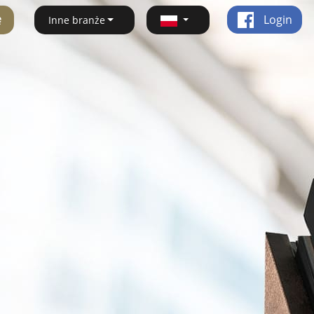
ę
Login
Inne branże