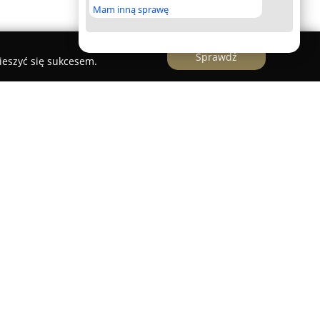
Mam inną sprawę
Sprawdź
ieszyć się sukcesem.
Robo Wash Center Warszawa
rszawa
zajmuje się wszechstronną pielęgnacją
owaną ofertę usług mycia oraz kosmetyki
zawy. Firma udostępnia klientom różne
ręczna, tunelowa myjnia automatyczna oraz mycie
ugowym. W pakiecie usług znajdują się również
yki, do których należy sprzątanie wnętrza
ie tapicerki, odgrzybianie systemu klimatyzacji
kali, mieszczący się przy ul. Czarnomorskiej 18 w