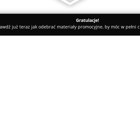
Gratulacje!
awdź już teraz jak odebrać materiały promocyjne, by móc w pełni c
ty samochodowe, mechanicy samochodowi - Warszawa
Myjnie 
a
O firmie:
Myjnie Robo Wash Center Wa
pojazdów, dostarczając rozbud
samochodowej na terenie Wars
rozwiązania, takie jak myjnia 
bezdotykowe w trybie samoobsł
zaawansowane opcje autokosmet
pojazdu, woskowanie, czyszczen
oraz mycie podwozia. Jeden z lo