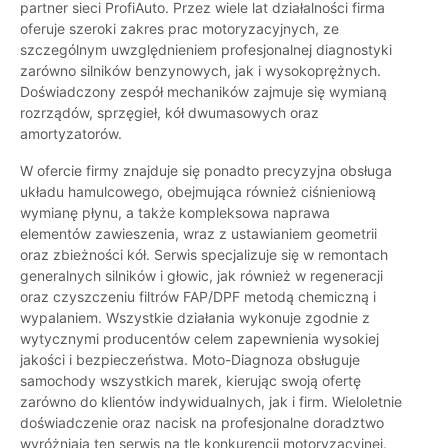
partner sieci ProfiAuto. Przez wiele lat działalności firma
oferuje szeroki zakres prac motoryzacyjnych, ze
szczególnym uwzględnieniem profesjonalnej diagnostyki
zarówno silników benzynowych, jak i wysokoprężnych.
Doświadczony zespół mechaników zajmuje się wymianą
rozrządów, sprzęgieł, kół dwumasowych oraz
amortyzatorów.
W ofercie firmy znajduje się ponadto precyzyjna obsługa
układu hamulcowego, obejmująca również ciśnieniową
wymianę płynu, a także kompleksowa naprawa
elementów zawieszenia, wraz z ustawianiem geometrii
oraz zbieżności kół. Serwis specjalizuje się w remontach
generalnych silników i głowic, jak również w regeneracji
oraz czyszczeniu filtrów FAP/DPF metodą chemiczną i
wypalaniem. Wszystkie działania wykonuje zgodnie z
wytycznymi producentów celem zapewnienia wysokiej
jakości i bezpieczeństwa. Moto-Diagnoza obsługuje
samochody wszystkich marek, kierując swoją ofertę
zarówno do klientów indywidualnych, jak i firm. Wieloletnie
doświadczenie oraz nacisk na profesjonalne doradztwo
wyróżniają ten serwis na tle konkurencji motoryzacyjnej.