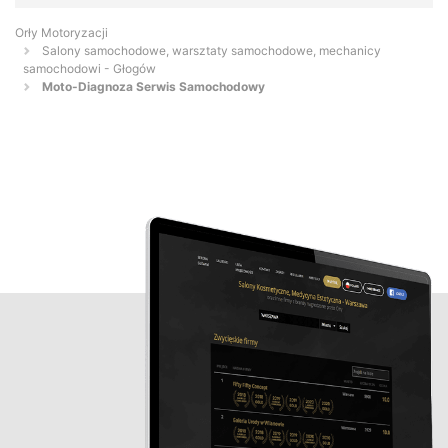
Orły Motoryzacji
Salony samochodowe, warsztaty samochodowe, mechanicy
samochodowi - Głogów
Moto-Diagnoza Serwis Samochodowy