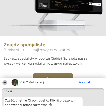
Znajdź specjalistę
Plebiscyt skupia najlepszych w branży
Szukasz specjalisty w pobliżu Ciebie? Sprawdź naszą
wyszukiwarkę. Korzystaj tylko z usług najlepszych!
Szukaj
ORŁY Motoryzacji
Live chat
09:38
Cześć, chętnie Ci pomogę! 🙂 Kliknij proszę w
odpowiedni temat rozmowy! 🙂